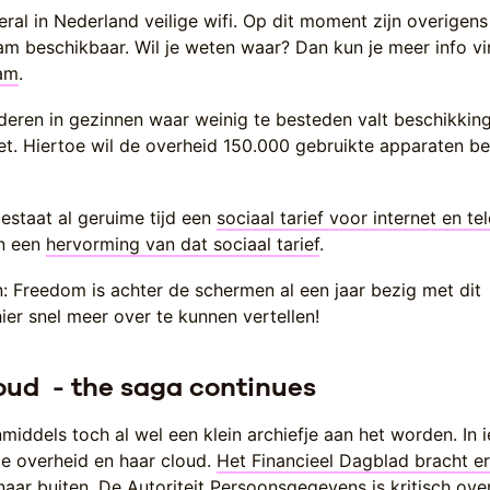
ral in Nederland veilige wifi. Op dit moment zijn overigens 
am beschikbaar. Wil je weten waar? Dan kun je meer info v
oam
.
nderen in gezinnen waar weinig te besteden valt beschikki
let. Hiertoe wil de overheid 150.000 gebruikte apparaten b
bestaat al geruime tijd een
sociaal tarief voor internet en te
an een
hervorming van dat sociaal tarief
.
: Freedom is achter de schermen al een jaar bezig met dit
er snel meer over te kunnen vertellen!
oud - the saga continues
middels toch al wel een klein archiefje aan het worden. In 
de overheid en haar cloud.
Het Financieel Dagblad bracht e
naar buiten
. De Autoriteit Persoonsgegevens is kritisch ove