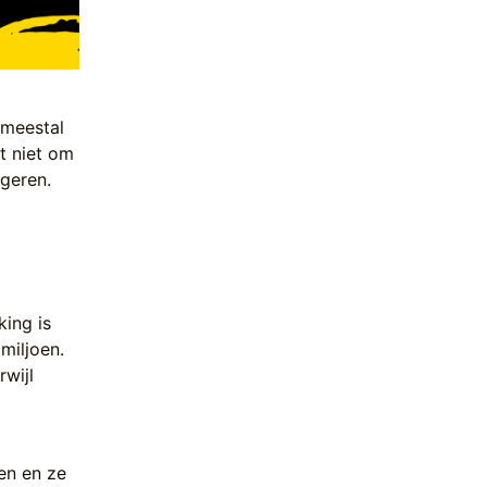
 meestal
t niet om
igeren.
king is
miljoen.
rwijl
en en ze