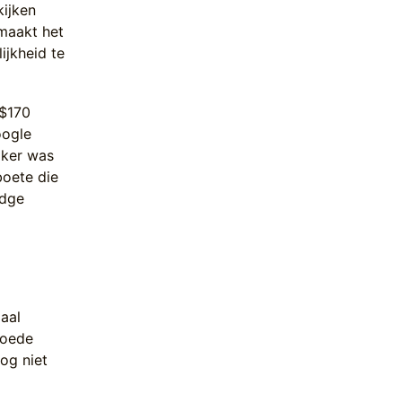
kijken
 maakt het
ijkheid te
 $170
oogle
jker was
boete die
idge
aal
goede
nog niet