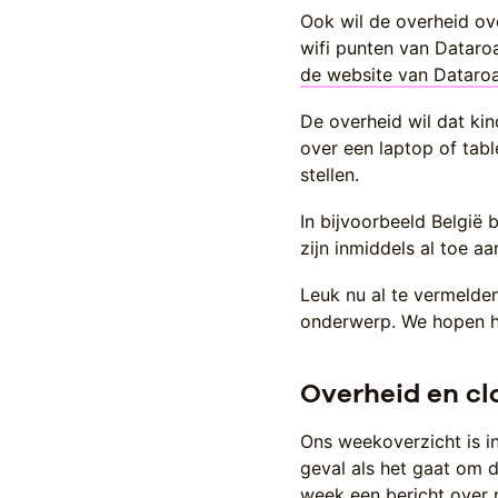
Ook wil de overheid ove
wifi punten van Dataro
de website van Datar
De overheid wil dat ki
over een laptop of tab
stellen.
In bijvoorbeeld België 
zijn inmiddels al toe a
Leuk nu al te vermelden
onderwerp. We hopen hi
Overheid en cl
Ons weekoverzicht is in
geval als het gaat om 
week een bericht over 