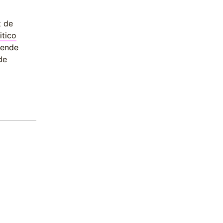
t de
itico
tende
de