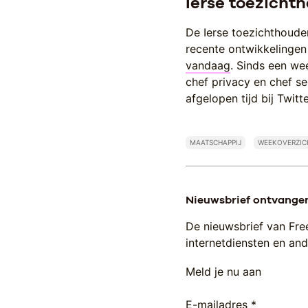
Ierse toezicht
De Ierse toezichthoude
recente ontwikkelingen 
vandaag
. Sinds een we
chef privacy en chef se
afgelopen tijd bij Twit
MAATSCHAPPIJ
WEEKOVERZIC
Nieuwsbrief ontvange
De nieuwsbrief van Fre
internetdiensten en ande
Meld je nu aan
E-mailadres *