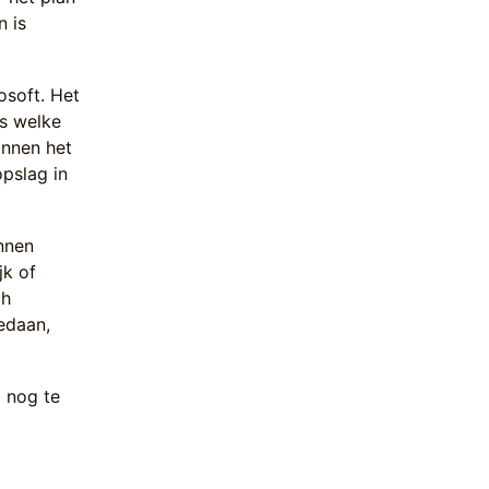
n is
osoft. Het
is welke
innen het
opslag in
nnen
jk of
ch
edaan,
d nog te