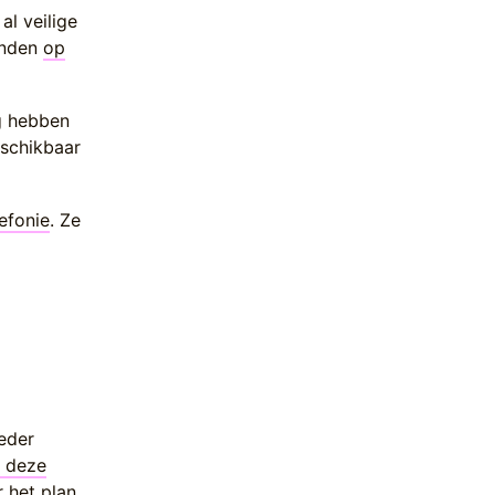
al veilige
inden
op
ng hebben
eschikbaar
lefonie
. Ze
ieder
r deze
r het plan