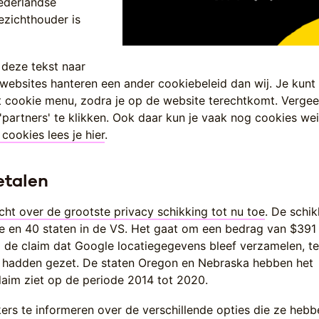
ederlandse
ezichthouder is
 deze tekst naar
websites hanteren een ander cookiebeleid dan wij. Je kunt
t cookie menu, zodra je op de website terechtkomt. Vergee
f 'partners' te klikken. Ook daar kun je vaak nog cookies we
cookies lees je hier
.
etalen
cht over de grootste privacy schikking
tot nu toe
. De schik
e en 40 staten in de VS. Het gaat om een bedrag van $391 
 de claim dat Google locatiegegevens bleef verzamelen, te
it hadden gezet. De staten Oregon en Nebraska hebben het
laim ziet op de periode 2014 tot 2020.
ers te informeren over de verschillende opties die ze hebb