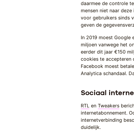
daarmee de controle te
mensen niet naar deze 
voor gebruikers sinds v
geven de gegevensverza
In 2019 moest Google 
miljoen vanwege het o
eerder dit jaar €150 mi
cookies te accepteren 
Facebook moest betal
Analytica schandaal. Da
Sociaal inter
RTL
en
Tweakers
berich
internetabonnement. O
internetverbinding besc
duidelijk.