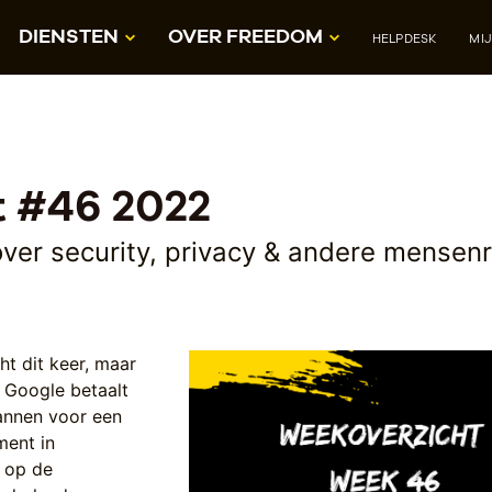
DIENSTEN
OVER FREEDOM
HELPDESK
MI
 #46 2022
er security, privacy & andere mensen
ht dit keer, maar
: Google betaalt
lannen voor een
ment in
k op de