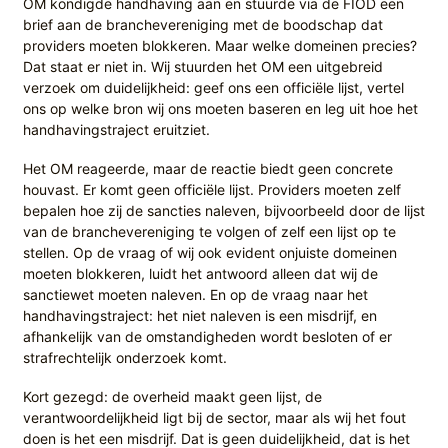
OM kondigde handhaving aan en stuurde via de FIOD een
brief aan de branchevereniging met de boodschap dat
providers moeten blokkeren. Maar welke domeinen precies?
Dat staat er niet in. Wij stuurden het OM een uitgebreid
verzoek om duidelijkheid: geef ons een officiële lijst, vertel
ons op welke bron wij ons moeten baseren en leg uit hoe het
handhavingstraject eruitziet.
Het OM reageerde, maar de reactie biedt geen concrete
houvast. Er komt geen officiële lijst. Providers moeten zelf
bepalen hoe zij de sancties naleven, bijvoorbeeld door de lijst
van de branchevereniging te volgen of zelf een lijst op te
stellen. Op de vraag of wij ook evident onjuiste domeinen
moeten blokkeren, luidt het antwoord alleen dat wij de
sanctiewet moeten naleven. En op de vraag naar het
handhavingstraject: het niet naleven is een misdrijf, en
afhankelijk van de omstandigheden wordt besloten of er
strafrechtelijk onderzoek komt.
Kort gezegd: de overheid maakt geen lijst, de
verantwoordelijkheid ligt bij de sector, maar als wij het fout
doen is het een misdrijf. Dat is geen duidelijkheid, dat is het